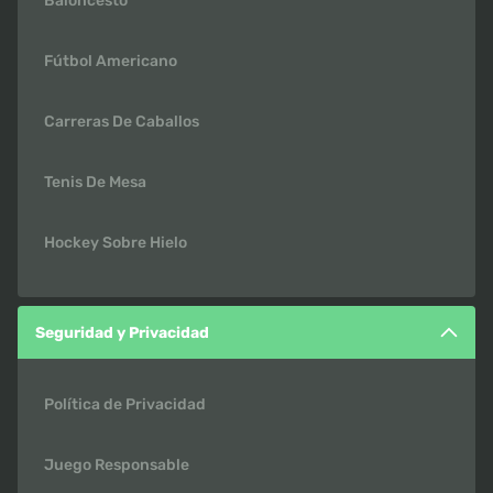
Baloncesto
Fútbol Americano
Carreras De Caballos
Tenis De Mesa
Hockey Sobre Hielo
Seguridad y Privacidad
Política de Privacidad
Juego Responsable