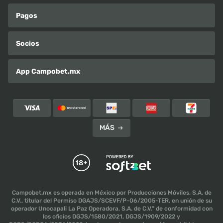
Pagos
Socios
App Campobet.mx
MÁS
Campobet.mx es operada en México por Producciones Móviles, S.A. de
C.V., titular del Permiso DGAJS/SCEVF/P-06/2005-TER, en unión de su
operador Unocapali La Paz Operadora, S.A. de C.V.” de conformidad con
los oficios DGJS/1580/2021, DGJS/1909/2022 y