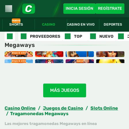
INICIA SESIÓN
REGÍSTRATE
SHORTS
CASINO
CASINO EN VIVO
DEPORTES
PROVEEDORES
TOP
NUEVO
Megaways
drops & wins
The Dog House Megaways
Power of Thor Megaways
Big Bass Bonanza Megaways
Egyptian Ways
drops & wins
nuevo
Buffalo King Megaways
Madame Destiny Megaways
Floating Dragon Megaways Hold & Spin
Golden Piggy Bank
drops & wins
nuevo
Jungle Spirit Megaways
5 Lions Megaways
Mustang Gold Megaways
The Great Pigsby Megaways
African Rampage
Great Rhino Megaways
Fruit Shop Megaways
Christmas Carol Megaways
Wild Coyote Megaways
Max Megaways 2
Big Bass Hold & Spinner Megaways
Chilli Heat Megaways
MÁS JUEGOS
nuevo
Wild West Gold Megaways
The Curse of the Werewolf Megaways
Starz Megaways
Star Bounty
Casino Online
/
Juegos de Casino
/
Slots Online
/
Tragamonedas Megaways
Las mejores tragamonedas Megaways en línea