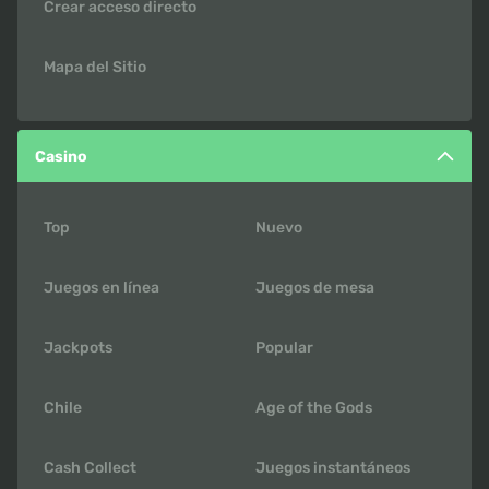
Crear acceso directo
Mapa del Sitio
Casino
Top
Nuevo
Juegos en línea
Juegos de mesa
Jackpots
Popular
Chile
Age of the Gods
Cash Collect
Juegos instantáneos