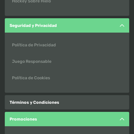
Hockey Sobre Hielo
Seguridad y Privacidad
Política de Privacidad
Juego Responsable
Política de Cookies
Términos y Condiciones
Promociones