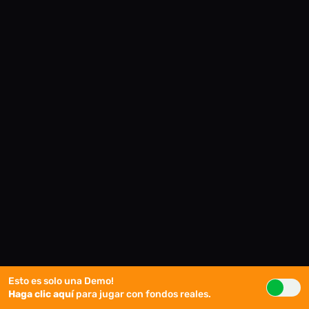
Esto es solo una Demo!
Haga clic aquí
para jugar con fondos reales.