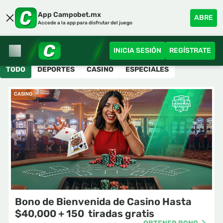
App Campobet.mx
ABRE
Accede a la app para disfrutar del juego
Promociones
INICIA SESIÓN
REGÍSTRATE
TODO
DEPORTES
CASINO
ESPECIALES
CASINO
Bono de Bienvenida de Casino
Hasta
$40,000 + 150 tiradas gratis