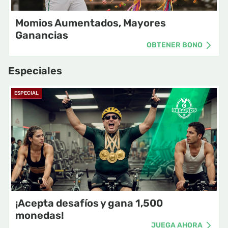
Momios Aumentados,
Mayores
Ganancias
OBTENER BONO
Especiales
ESPECIAL
¡Acepta desafíos y gana 1,500
monedas!
JUEGA AHORA