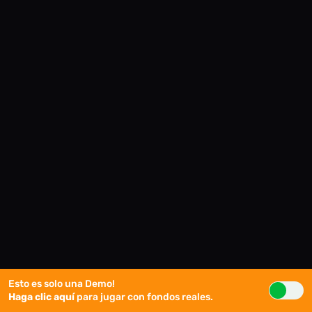
Esto es solo una Demo!
Casino Online
/
Juegos de Casino
/
Slots Online
Haga clic aquí
para jugar con fondos reales.
/
Chilli Heat Megaways