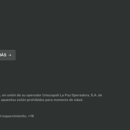
MÁS
en unión de su operador Unocapali La Paz Operadora, S.A. de
apuestas están prohibidos para menores de edad.
el esparcimiento. +18