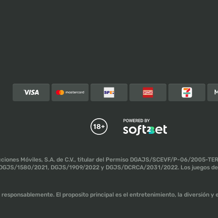
ones Móviles, S.A. de C.V., titular del Permiso DGAJS/SCEVF/P-06/2005-TER, 
ios DGJS/1580/2021, DGJS/1909/2022 y DGJS/DCRCA/2031/2022. Los juegos de 
responsablemente. El proposito principal es el entretenimiento, la diversión y 