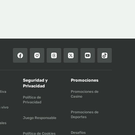
NUEVO
NUEVO
Fiery Slots – Cash Mesh LINK
Dopamine Rush Dice
Seguridad y
Promociones
Privacidad
tiva
Promociones de
Casino
Política de
Privacidad
 vivo
Promociones de
Deportes
Juego Responsable
ales
Desafíos
Política de Cookies