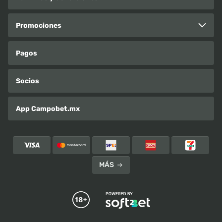
Promociones
Pagos
Socios
App Campobet.mx
MÁS