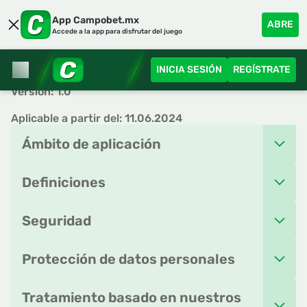
App Campobet.mx
ABRE
Accede a la app para disfrutar del juego
Política de privacidad
INICIA SESIÓN
REGÍSTRATE
Versión: 1.0
Aplicable a partir del: 11.06.2024
Ámbito de aplicación
Definiciones
Seguridad
Protección de datos personales
Tratamiento basado en nuestros