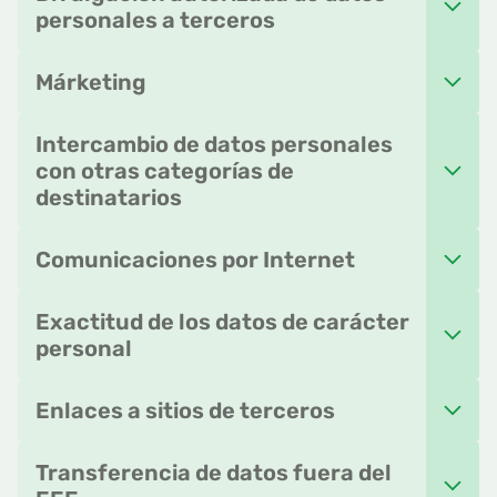
personales a terceros
Márketing
Intercambio de datos personales
con otras categorías de
destinatarios
Comunicaciones por Internet
Exactitud de los datos de carácter
personal
Enlaces a sitios de terceros
Transferencia de datos fuera del