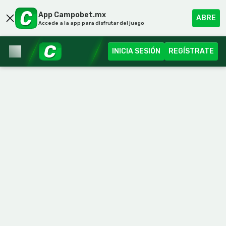
App Campobet.mx
ABRE
Accede a la app para disfrutar del juego
SHORTS
CASINO
CASINO EN VIVO
DEPORTES
INICIA SESIÓN
REGÍSTRATE