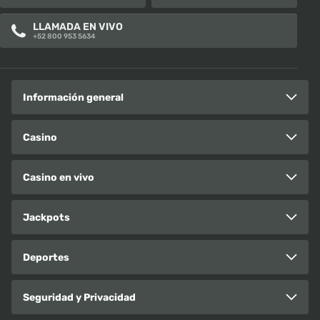
LLAMADA EN VIVO
+52 800 953 5634
Información general
Casino
Casino en vivo
Jackpots
Deportes
Seguridad y Privacidad