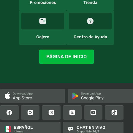
Promociones
Tienda
Cajero
Centro de Ayuda
PÁGINA DE INICIO
ESPAÑOL
CHAT EN VIVO
Idioma
Disponible 24/7