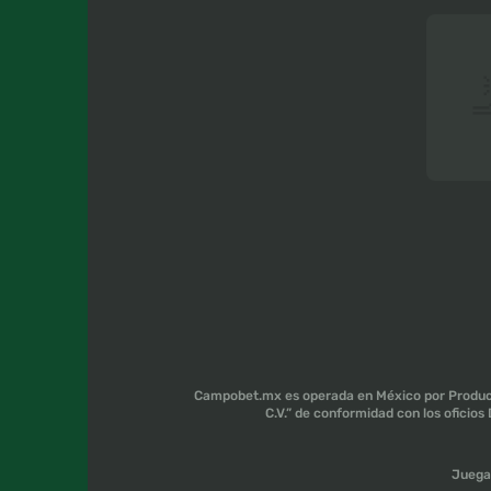
Campobet.mx es operada en México por Producci
C.V.” de conformidad con los ofic
Juega 