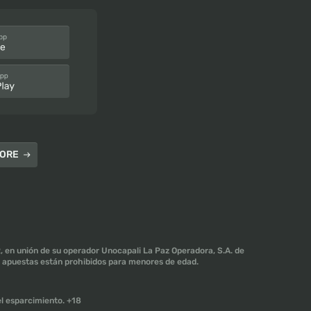
ORE
en unión de su operador Unocapali La Paz Operadora, S.A. de
apuestas están prohibidos para menores de edad.
el esparcimiento. +18