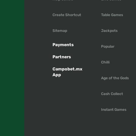
Create Shortcut
Table Games
Sitemap
Jackpots
Payments
Popular
Partners
Chilli
Campobet.mx
App
Age of the Gods
Cash Collect
Instant Games