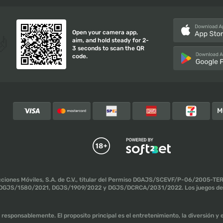
Open your camera app,
🤳
aim, and hold steady for 2-
3 seconds to scan the QR
code.
M
ones Móviles, S.A. de C.V., titular del Permiso DGAJS/SCEVF/P-06/2005-TER, 
ios DGJS/1580/2021, DGJS/1909/2022 y DGJS/DCRCA/2031/2022. Los juegos de 
responsablemente. El proposito principal es el entretenimiento, la diversión y 