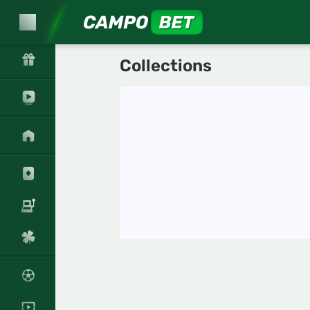
Collections