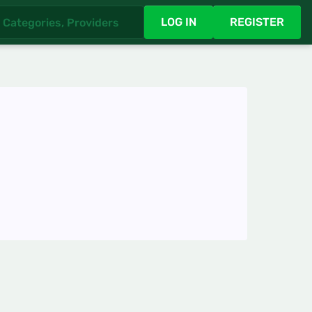
LOG IN
REGISTER
 Categories, Providers