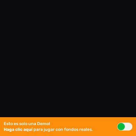
Esto es solo una Demo!
Haga clic aquí
para jugar con fondos reales.