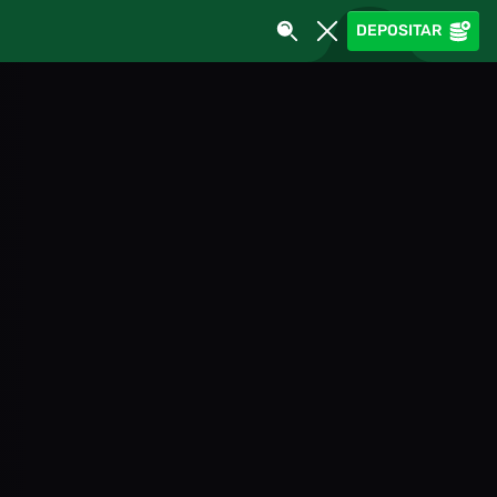
DEPOSITAR