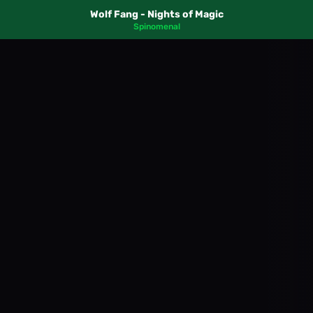
Wolf Fang - Nights of Magic
Spinomenal