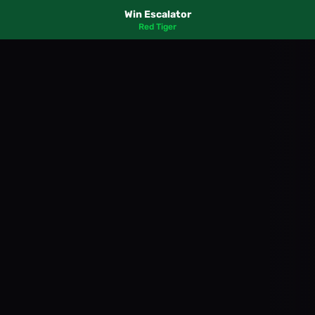
Win Escalator
Red Tiger