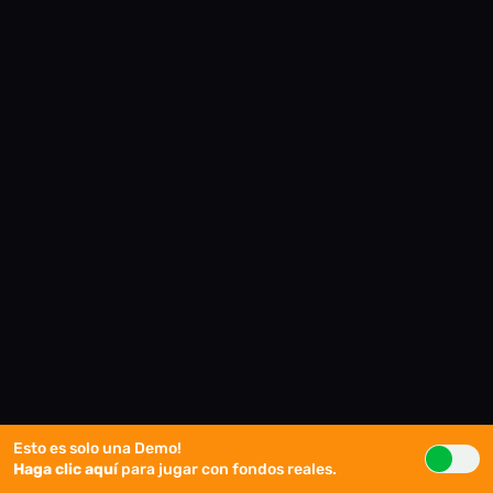
Esto es solo una Demo!
Haga clic aquí
para jugar con fondos reales.