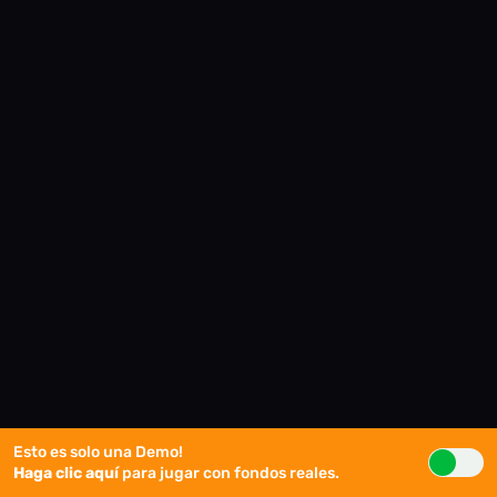
Esto es solo una Demo!
Haga clic aquí
para jugar con fondos reales.