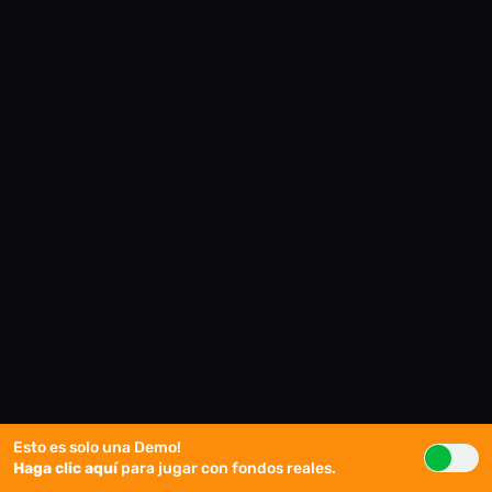
Esto es solo una Demo!
Haga clic aquí
para jugar con fondos reales.