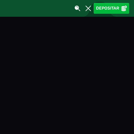
DEPOSITAR