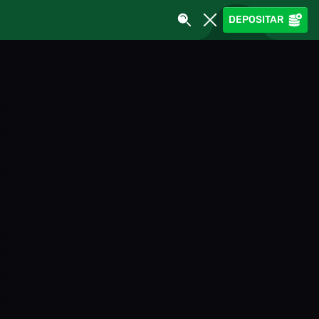
DEPOSITAR