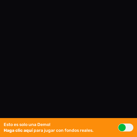
Esto es solo una Demo!
Haga clic aquí
para jugar con fondos reales.