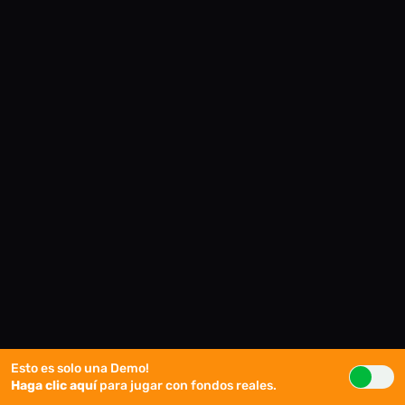
Esto es solo una Demo!
Haga clic aquí
para jugar con fondos reales.