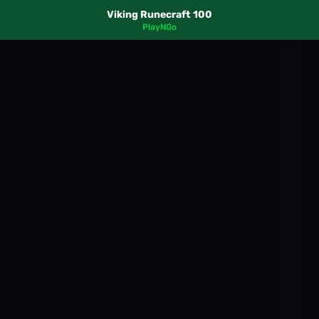
Viking Runecraft 100
PlayNGo