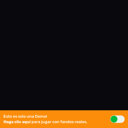
Esto es solo una Demo!
Haga clic aquí
para jugar con fondos reales.