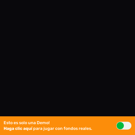
Esto es solo una Demo!
Haga clic aquí
para jugar con fondos reales.