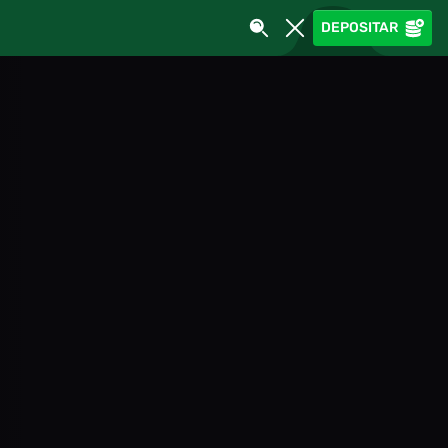
DEPOSITAR