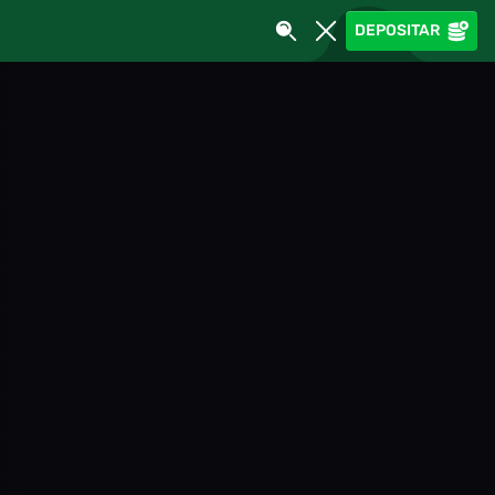
DEPOSITAR