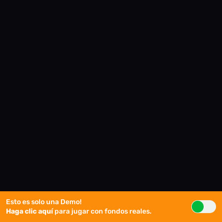
Esto es solo una Demo!
Haga clic aquí
para jugar con fondos reales.