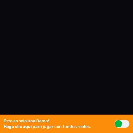
Esto es solo una Demo!
Haga clic aquí
para jugar con fondos reales.