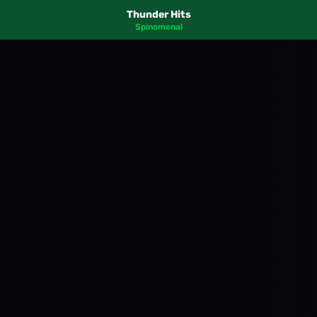
Thunder Hits
Spinomenal