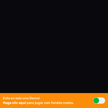
Esto es solo una Demo!
Haga clic aquí
para jugar con fondos reales.