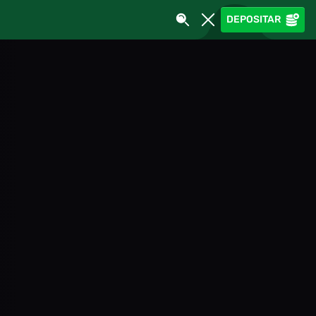
DEPOSITAR