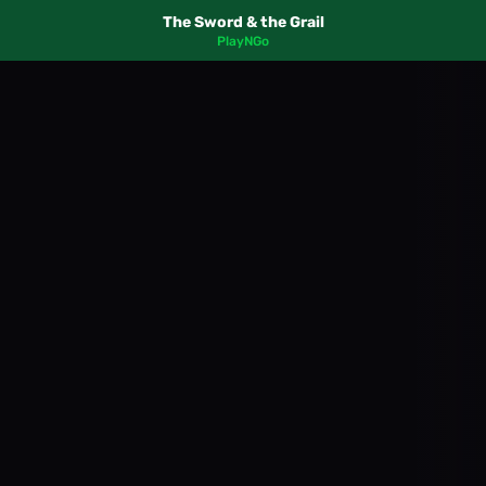
The Sword & the Grail
PlayNGo