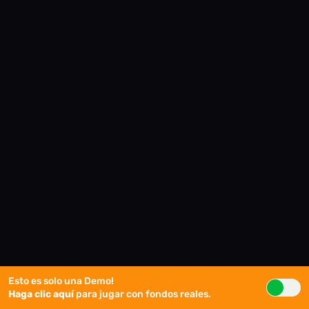
Esto es solo una Demo!
Casino Online
/
Juegos de Casino
/
Slots Online
Haga clic aquí
para jugar con fondos reales.
/
The Hand of Midas