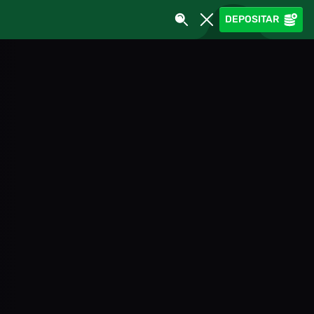
DEPOSITAR