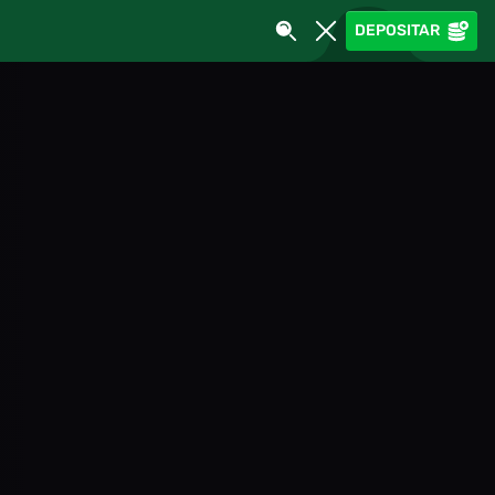
DEPOSITAR