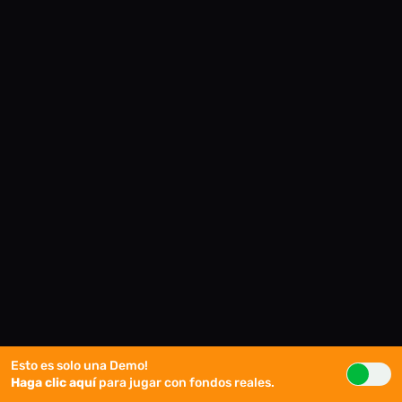
Esto es solo una Demo!
Haga clic aquí
para jugar con fondos reales.