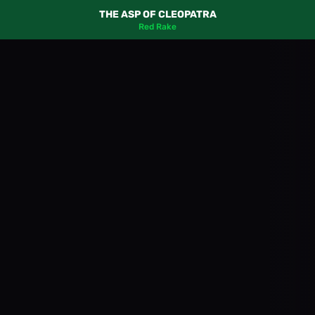
THE ASP OF CLEOPATRA
Red Rake