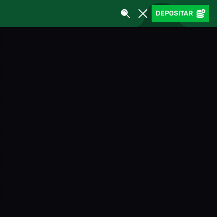
DEPOSITAR