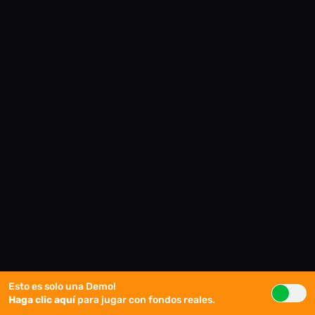
Esto es solo una Demo!
Haga clic aquí
para jugar con fondos reales.