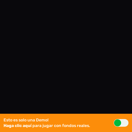
Esto es solo una Demo!
Haga clic aquí
para jugar con fondos reales.