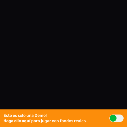
Esto es solo una Demo!
Casino Online
/
Juegos de Casino
/
Slots Online
Haga clic aquí
para jugar con fondos reales.
/
Sweet Bonanza