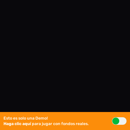
Esto es solo una Demo!
Haga clic aquí
para jugar con fondos reales.