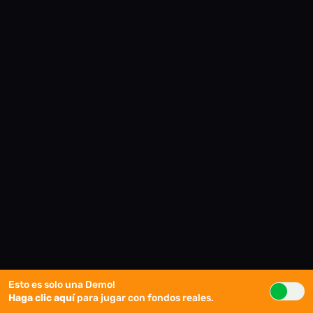
Esto es solo una Demo!
Haga clic aquí
para jugar con fondos reales.