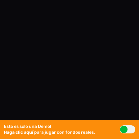
Esto es solo una Demo!
Haga clic aquí
para jugar con fondos reales.