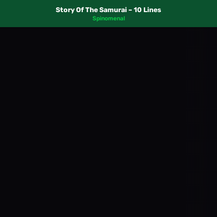
Story Of The Samurai – 10 Lines
Spinomenal