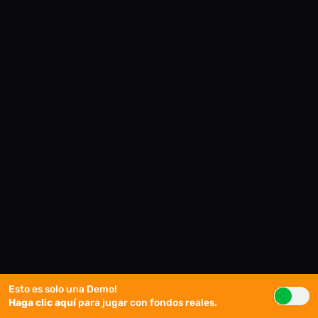
Esto es solo una Demo!
Haga clic aquí
para jugar con fondos reales.