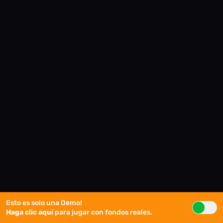
Esto es solo una Demo!
Haga clic aquí
para jugar con fondos reales.