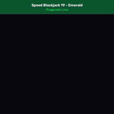
Speed Blackjack 19 - Emerald
Pragmatic Live