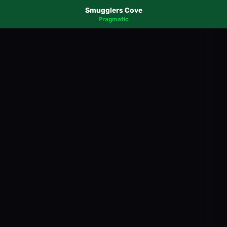
Smugglers Cove
Pragmatic