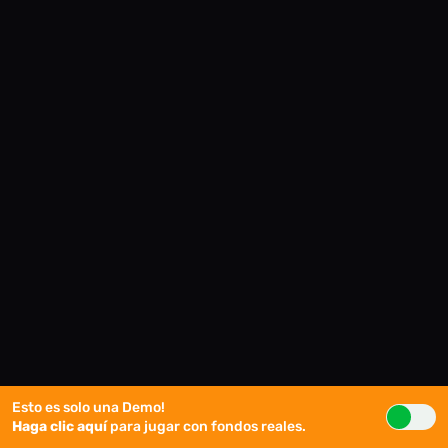
Esto es solo una Demo!
Haga clic aquí
para jugar con fondos reales.