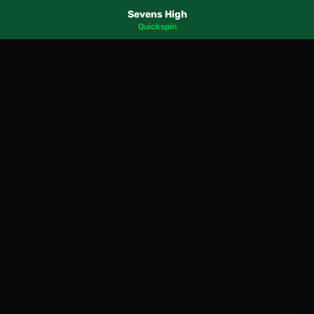
Sevens High
Quickspin